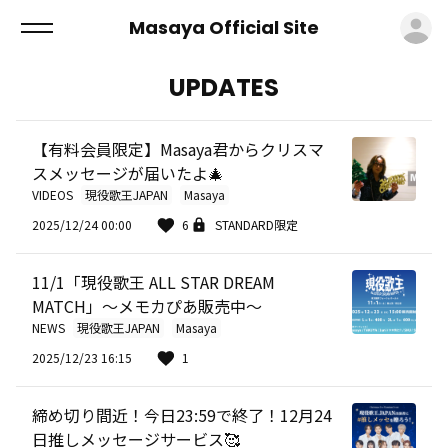
ロ
Masaya Official Site
UPDATES
【有料会員限定】Masaya君からクリスマ
スメッセージが届いたよ🎄
VIDEOS
現役歌王JAPAN
Masaya
2025/12/24 00:00
6
STANDARD限定
11/1「現役歌王 ALL STAR DREAM
MATCH」～メモカぴあ販売中～
NEWS
現役歌王JAPAN
Masaya
2025/12/23 16:15
1
締め切り間近！今日23:59で終了！12月24
日推しメッセージサービス🥰