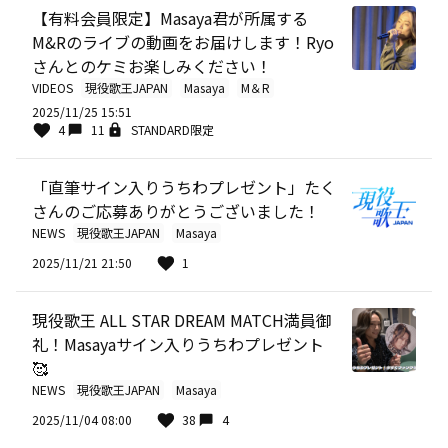
【有料会員限定】Masaya君が所属する
M&Rのライブの動画をお届けします！Ryo
さんとのケミお楽しみください！
VIDEOS
現役歌王JAPAN
Masaya
M＆R
2025/11/25 15:51
4
11
STANDARD限定
「直筆サイン入りうちわプレゼント」たく
さんのご応募ありがとうございました！
NEWS
現役歌王JAPAN
Masaya
2025/11/21 21:50
1
現役歌王 ALL STAR DREAM MATCH満員御
礼！Masayaサイン入りうちわプレゼント
🥰
NEWS
現役歌王JAPAN
Masaya
2025/11/04 08:00
38
4