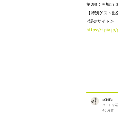
第2部：開場17:0
【特別ゲスト出演】 
<販売サイト＞
https://t.pia.j
⭐︎CHIE⭐︎
ハートを送
4ヶ月前