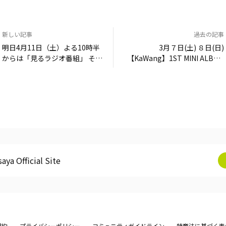
新しい記事
過去の記事
明日4月11日（土）よる10時半
3月７日(土) ８日(日)
からは「見るラジオ番組」 そし
【KaWang】1ST MINI ALBUM
て、12日（日）からは「おやす
イベント@千葉 セブンパークア
み前の歌」
リオ柏
aya Official Site
規約
プライバシーポリシー
コミュニティガイドライン
特商法に基づく表