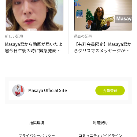
新しい記事
過去の記事
Masaya君から動画が届いたよ
【有料会員限定】Masaya君か
🥰今日午後３時に緊急発表も
らクリスマスメッセージが届
あるらしいのでお楽しみに♪
いたよ🎄
Masaya Official Site
会員登録
推奨環境
利用規約
プライバシーポリシー
コミュニティガイドライン