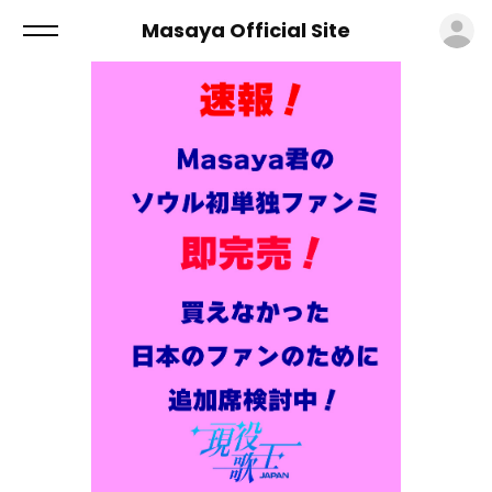
ロ
Masaya Official Site