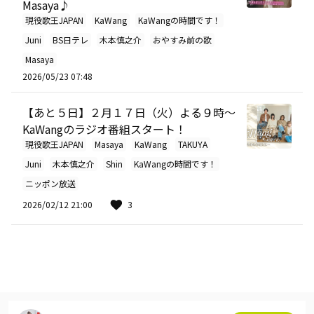
Masaya♪
現役歌王JAPAN
KaWang
KaWangの時間です！
Juni
BS日テレ
木本慎之介
おやすみ前の歌
Masaya
2026/05/23 07:48
【あと５日】２月１７日（火）よる９時～
KaWangのラジオ番組スタート！
現役歌王JAPAN
Masaya
KaWang
TAKUYA
Juni
木本慎之介
Shin
KaWangの時間です！
ニッポン放送
2026/02/12 21:00
3