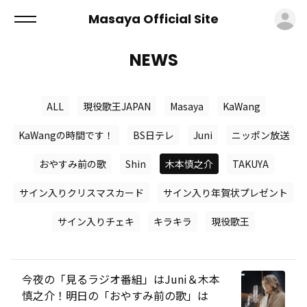
ロ
Masaya Official Site
NEWS
ALL
現役歌王JAPAN
Masaya
KaWang
KaWangの時間です！
BS日テレ
Juni
ニッポン放送
おやすみ前の歌
Shin
木本慎之介
TAKUYA
サイン入りクリスマスカード
サイン入り年賀状プレゼント
サイン入りチェキ
キラキラ
現役歌王
今夜の「見るラジオ番組」はJuni＆木本
慎之介！明日の「おやすみ前の歌」は